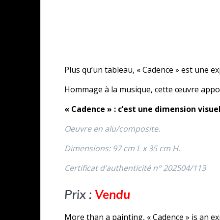
Plus qu’un tableau, « Cadence » est une ex
Hommage à la musique, cette œuvre apporte
« Cadence » : c’est une dimension visue
Oeuvre en alu/composite.
Dimensions: 97 cm L x 35 cm H.
Certificat d’authenticité n° 202504/113
Prix :
Vendu
More than a painting, « Cadence » is an expe