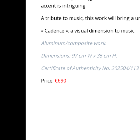
accent is intriguing.
A tribute to music, this work will bring a u
« Cadence »: a visual dimension to music
Aluminum/composite work.
Dimensions: 97 cm W x 35 cm H.
Certificate of Authenticity No. 202504/113
Price:
€690