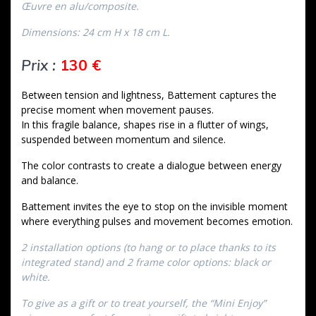
Œuvre en alu/composite.
Dimensions: 24 cm H x 18 cm L.
Prix :
130 €
Between tension and lightness, Battement captures the
precise moment when movement pauses.
In this fragile balance, shapes rise in a flutter of wings,
suspended between momentum and silence.
The color contrasts to create a dialogue between energy
and balance.
Battement invites the eye to stop on the invisible moment
where everything pulses and movement becomes emotion.
2 installation options (to hang or to place thanks to its
integrated stand) and 2 frame color options: black or
white.
To give as a gift or to treat yourself, the “Mini Enjoy”