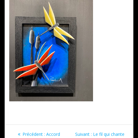
Navigation
Article
Article
Précédent :
Accord
Suivant :
Le fil qui chante