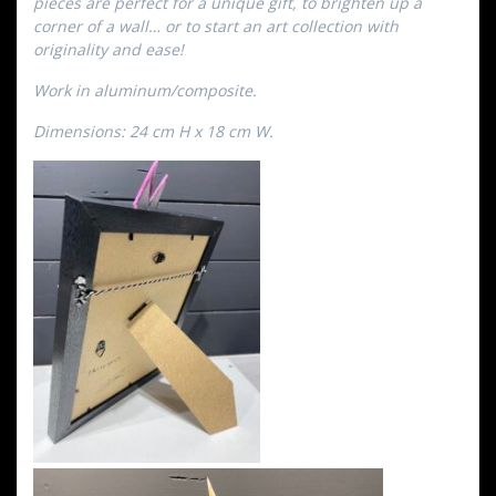
pieces are perfect for a unique gift, to brighten up a
corner of a wall… or to start an art collection with
originality and ease!
Work in aluminum/composite.
Dimensions: 24 cm H x 18 cm W.