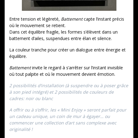
Entre tension et légèreté,
Battement
capte l’instant précis
où le mouvement se retient.
Dans cet équilibre fragile, les formes s’élèvent dans un
battement d’ailes, suspendues entre élan et silence.
La couleur tranche pour créer un dialogue entre énergie et
équilibre.
Battement
invite le regard à s’arrêter sur l’instant invisible
où tout palpite et où le mouvement devient émotion.
2 possibilités d’installation (à suspendre ou à poser grâce
à son pied intégré) et 2 possibilités de couleurs de
cadres: noir ou blanc
A offrir ou à s’offrir, les « Mini Enjoy » seront parfait pour
un cadeau unique, un coin de mur à égayer… ou
commencer une collection d’art sans complexe avec
originalité !