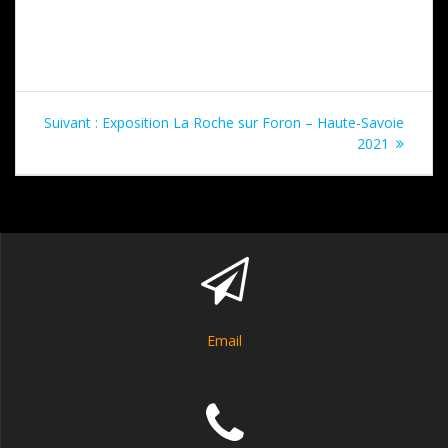
Navigation
Article
Suivant :
Exposition La Roche sur Foron – Haute-Savoie
de
suivant
2021
:
l’article
Email