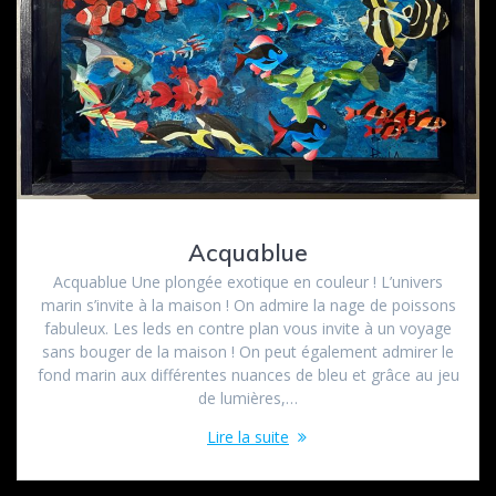
Acquablue
Acquablue Une plongée exotique en couleur ! L’univers
marin s’invite à la maison ! On admire la nage de poissons
fabuleux. Les leds en contre plan vous invite à un voyage
sans bouger de la maison ! On peut également admirer le
fond marin aux différentes nuances de bleu et grâce au jeu
de lumières,…
Lire la suite