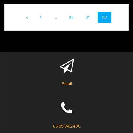
Navigation
Page
Page
Page
Page
1
…
20
21
22
au
sein
des
articles
Email
06.09.04.24.90